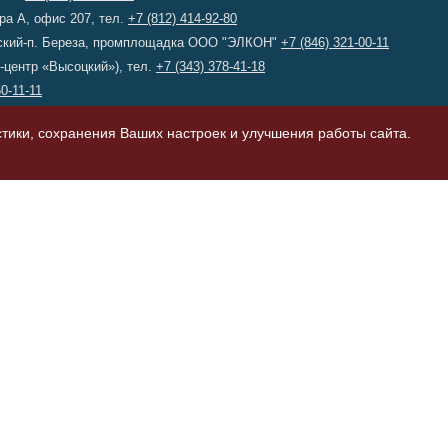
ера А, офис 207, тел.
+7 (812) 414-92-80
лжский-п. Береза, промплощадка ООО "ЭЛКОН"
+7 (846) 321-00-11
-центр «Высоцкий»), тел.
+7 (343) 378-41-18
50-11-11
тики, сохранения Ваших настроек и улучшения работы сайта.
-60-47
тонно растворный узел) в России и СНГ. Все права защищены.