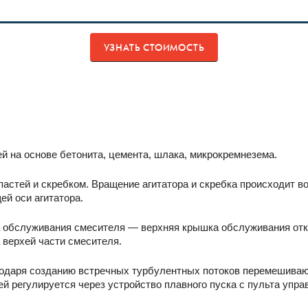
УЗНАТЬ СТОИМОСТЬ
й на основе бетонита, цемента, шлака, микрокремнезема.
пастей и скребком. Вращение агитатора и скребка происходит в
й оси агитатора.
а обслуживания смесителя — верхняя крышка обслуживания откр
 верхей части смесителя.
годаря созданию встречных турбулентных потоков перемешива
ей регулируется через устройство плавного пуска с пульта упра