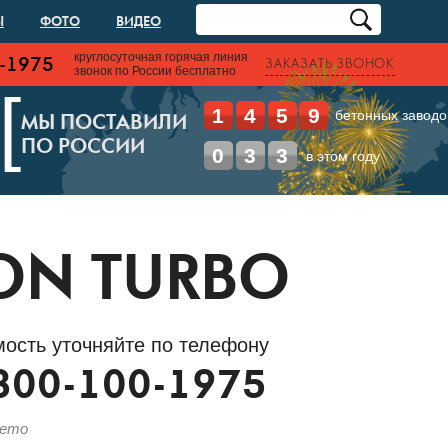
Ы
ФОТО
ВИДЕО
круглосуточная горячая линия
-1975
ЗАКАЗАТЬ ЗВОНОК
звонок по России бесплатно
[
1
4
5
9
бетонных заводо
МЫ ПОСТАВИЛИ
ПО РОССИИ
0
3
3
в этом году
ON TURBO
ость уточняйте по телефону
800-100-1975
лето