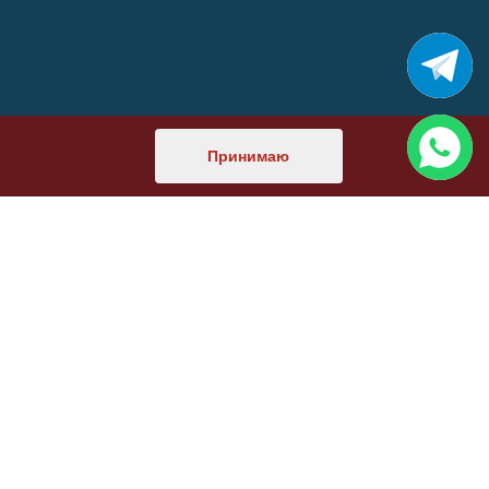
Принимаю
Этот сайт
сделали
и
продвигаем
мы.