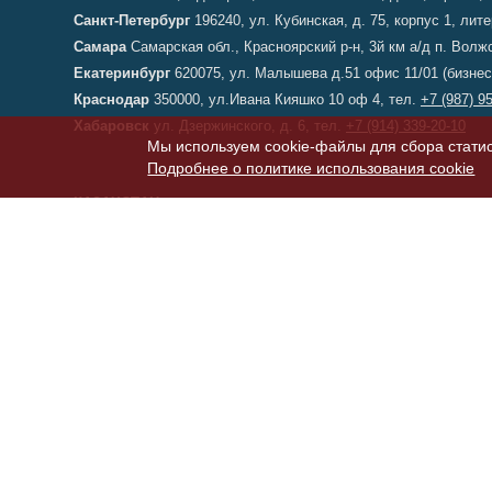
Санкт-Петербург
196240, ул. Кубинская, д. 75, корпус 1, лит
Самара
Самарская обл., Красноярский р-н, 3й км а/д п. Во
Екатеринбург
620075, ул. Малышева д.51 офис 11/01 (бизнес
Краснодар
350000, ул.Ивана Кияшко 10 оф 4, тел.
+7 (987) 9
Хабаровск
ул. Дзержинского, д. 6, тел.
+7 (914) 339-20-10
Мы используем cookie-файлы для сбора статис
Подробнее о политике использования cookie
КАЗАХСТАН
Астана
, переулок 156, д. 11, офис 210, тел/факс:
+7 (7172) 52
ТУРЦИЯ
Стамбул
,
Фабрика ELKON A.S.
,
Фабрика ELKON
© 2003–2026 Элкон — мобильные бетонные заводы, БСУ, РБУ (бе