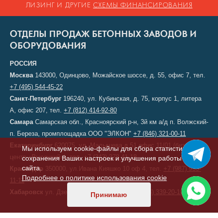
ЛИЗИНГ И ДРУГИЕ
СХЕМЫ ФИНАНСИРОВАНИЯ
ОТДЕЛЫ ПРОДАЖ БЕТОННЫХ ЗАВОДОВ И
ОБОРУДОВАНИЯ
РОССИЯ
Москва
143000, Одинцово, Можайское шоссе, д. 55, офис 7, тел.
+7 (495) 544-45-22
Санкт-Петербург
196240, ул. Кубинская, д. 75, корпус 1, литера
А, офис 207, тел.
+7 (812) 414-92-80
Самара
Самарская обл., Красноярский р-н, 3й км а/д п. Волжский-
п. Береза, промплощадка ООО "ЭЛКОН"
+7 (846) 321-00-11
Екатеринбург
620075, ул. Малышева д.51 офис 11/01 (бизнес-
Мы используем cookie-файлы для сбора статистики,
центр «Высоцкий»), тел.
+7 (343) 378-41-18
сохранения Ваших настроек и улучшения работы
сайта.
Краснодар
350000, ул.Ивана Кияшко 10 оф 4, тел.
+7 (987) 950-
Подробнее о политике использования cookie
11-11
Хабаровск
ул. Дзержинского, д. 6, тел.
+7 (914) 339-20-10
Принимаю